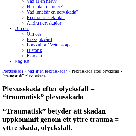
Vad är en nerv?
Hur läker en nerv?
Vad innebär en nervskada?
Reparationstekniker
Andra nervskador
Om oss
Om oss
Rikssjukvård
Forskning / Vetenskap
Historik
Kontakt
English
Plexusskada
»
Vad är en plexusskada?
» Plexusskada efter olycksfall -
"traumatisk" plexusskada
Plexusskada efter olycksfall –
“traumatisk” plexusskada
“Traumatisk” betyder att skadan
uppkommit genom ett yttre trauma =
yttre skada, olycksfall.