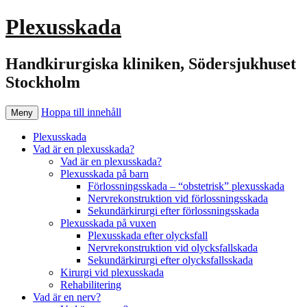
Plexusskada
Handkirurgiska kliniken, Södersjukhuset
Stockholm
Hoppa till innehåll
Meny
Plexusskada
Vad är en plexusskada?
Vad är en plexusskada?
Plexusskada på barn
Förlossningsskada – “obstetrisk” plexusskada
Nervrekonstruktion vid förlossningsskada
Sekundärkirurgi efter förlossningsskada
Plexusskada på vuxen
Plexusskada efter olycksfall
Nervrekonstruktion vid olycksfallskada
Sekundärkirurgi efter olycksfallsskada
Kirurgi vid plexusskada
Rehabilitering
Vad är en nerv?