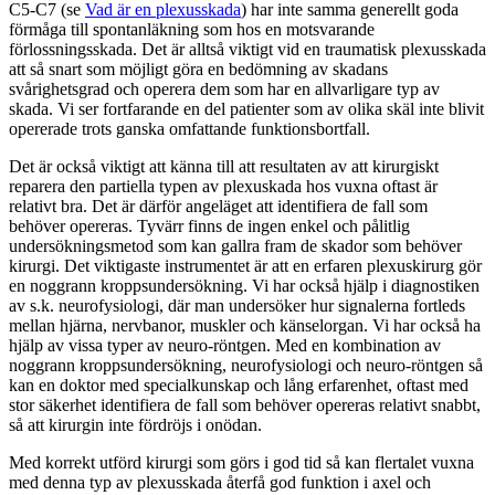
C5-C7 (se
Vad är en plexusskada
) har inte samma generellt goda
förmåga till spontanläkning som hos en motsvarande
förlossningsskada. Det är alltså viktigt vid en traumatisk plexusskada
att så snart som möjligt göra en bedömning av skadans
svårighetsgrad och operera dem som har en allvarligare typ av
skada. Vi ser fortfarande en del patienter som av olika skäl inte blivit
opererade trots ganska omfattande funktionsbortfall.
Det är också viktigt att känna till att resultaten av att kirurgiskt
reparera den partiella typen av plexuskada hos vuxna oftast är
relativt bra. Det är därför angeläget att identifiera de fall som
behöver opereras. Tyvärr finns de ingen enkel och pålitlig
undersökningsmetod som kan gallra fram de skador som behöver
kirurgi. Det viktigaste instrumentet är att en erfaren plexuskirurg gör
en noggrann kroppsundersökning. Vi har också hjälp i diagnostiken
av s.k. neurofysiologi, där man undersöker hur signalerna fortleds
mellan hjärna, nervbanor, muskler och känselorgan. Vi har också ha
hjälp av vissa typer av neuro-röntgen. Med en kombination av
noggrann kroppsundersökning, neurofysiologi och neuro-röntgen så
kan en doktor med specialkunskap och lång erfarenhet, oftast med
stor säkerhet identifiera de fall som behöver opereras relativt snabbt,
så att kirurgin inte fördröjs i onödan.
Med korrekt utförd kirurgi som görs i god tid så kan flertalet vuxna
med denna typ av plexusskada återfå god funktion i axel och