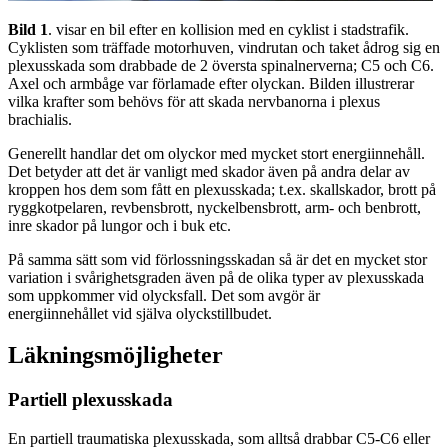
Bild 1
. visar en bil efter en kollision med en cyklist i stadstrafik.
Cyklisten som träffade motorhuven, vindrutan och taket ådrog sig en
plexusskada som drabbade de 2 översta spinalnerverna; C5 och C6.
Axel och armbåge var förlamade efter olyckan. Bilden illustrerar
vilka krafter som behövs för att skada nervbanorna i plexus
brachialis.
Generellt handlar det om olyckor med mycket stort energiinnehåll.
Det betyder att det är vanligt med skador även på andra delar av
kroppen hos dem som fått en plexusskada; t.ex. skallskador, brott på
ryggkotpelaren, revbensbrott, nyckelbensbrott, arm- och benbrott,
inre skador på lungor och i buk etc.
På samma sätt som vid förlossningsskadan så är det en mycket stor
variation i svårighetsgraden även på de olika typer av plexusskada
som uppkommer vid olycksfall. Det som avgör är
energiinnehållet vid själva olyckstillbudet.
Läkningsmöjligheter
Partiell plexusskada
En partiell traumatiska plexusskada, som alltså drabbar C5-C6 eller