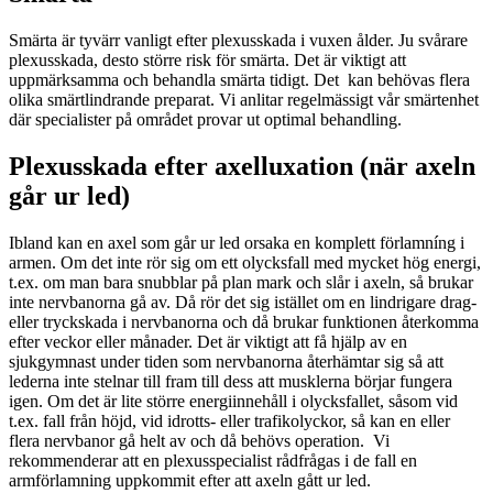
Smärta är tyvärr vanligt efter plexusskada i vuxen ålder. Ju svårare
plexusskada, desto större risk för smärta. Det är viktigt att
uppmärksamma och behandla smärta tidigt. Det kan behövas flera
olika smärtlindrande preparat. Vi anlitar regelmässigt vår smärtenhet
där specialister på området provar ut optimal behandling.
Plexusskada efter axelluxation (när axeln
går ur led)
Ibland kan en axel som går ur led orsaka en komplett förlamníng i
armen. Om det inte rör sig om ett olycksfall med mycket hög energi,
t.ex. om man bara snubblar på plan mark och slår i axeln, så brukar
inte nervbanorna gå av. Då rör det sig istället om en lindrigare drag-
eller tryckskada i nervbanorna och då brukar funktionen återkomma
efter veckor eller månader. Det är viktigt att få hjälp av en
sjukgymnast under tiden som nervbanorna återhämtar sig så att
lederna inte stelnar till fram till dess att musklerna börjar fungera
igen. Om det är lite större energiinnehåll i olycksfallet, såsom vid
t.ex. fall från höjd, vid idrotts- eller trafikolyckor, så kan en eller
flera nervbanor gå helt av och då behövs operation. Vi
rekommenderar att en plexusspecialist rådfrågas i de fall en
armförlamning uppkommit efter att axeln gått ur led.