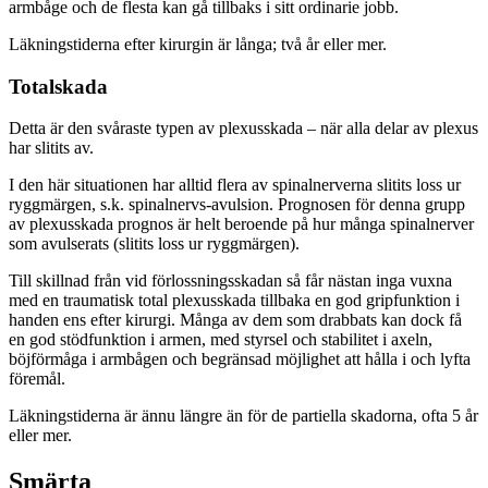
armbåge och de flesta kan gå tillbaks i sitt ordinarie jobb.
Läkningstiderna efter kirurgin är långa; två år eller mer.
Totalskada
Detta är den svåraste typen av plexusskada – när alla delar av plexus
har slitits av.
I den här situationen har alltid flera av spinalnerverna slitits loss ur
ryggmärgen, s.k. spinalnervs-avulsion. Prognosen för denna grupp
av plexusskada prognos är helt beroende på hur många spinalnerver
som avulserats (slitits loss ur ryggmärgen).
Till skillnad från vid förlossningsskadan så får nästan inga vuxna
med en traumatisk total plexusskada tillbaka en god gripfunktion i
handen ens efter kirurgi. Många av dem som drabbats kan dock få
en god stödfunktion i armen, med styrsel och stabilitet i axeln,
böjförmåga i armbågen och begränsad möjlighet att hålla i och lyfta
föremål.
Läkningstiderna är ännu längre än för de partiella skadorna, ofta 5 år
eller mer.
Smärta