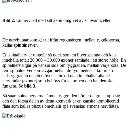
Bild 2,
En nervcell med sitt axon omgivet av schwannceller
De nervbuntar som går ut ifrån ryggmärgen, mellan ryggkotorna,
kallas
spinalnerver
.
En spinalnerv är ungefär så tjock som en blyertspenna och kan
innehålla totalt 20.000 – 30.000 axoner samlade i ett större hölje. En
spinalnerv utgår på var sin sida om ryggraden, mellan varje kota. De
fem spinalnerver som avgår mellan de fyra nedersta kotorna i
halsryggraden och den översta bröstkotan innehåller alla de
nervtrådar (axoner) som behövs för att armen och handen ska
fungera. Se
bild 3
.
Så snart spinalnerverna lämnat ryggraden börjar de grena upp sig
och den första delen av detta grenverk är en ganska komplicerad
fläta som kallas plexus brachialis (på svenska: armens nervfläta).