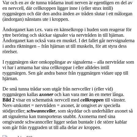
Var och en av de tunna trådarna inuti nerven är egentligen en del av
en nervcell, där cellkroppen ligger inne i (eller strax intill)
ryggmärgen och där den andra änden av tråden slutar i ett målorgan
(ändorgan) nånstans ute i kroppen.
Ändorganet kan t.ex. vara en känselkropp i huden som reagerar för
yttre beröring och skickar signaler via nervtråden in till hjärnan.
Ändorganet kan också vara en muskel. I det fallet går nervsignalerna
i andra riktningen – från hjärnan ut till muskeln, för att styra dess
rörelser.
I ryggmärgen sker omkopplingar av signalerna – alla nervtrådar som
vi har i armarna har sina cellkroppar i eller alldeles intill
ryggmärgen. Sen går andra banor från ryggmärgen vidare upp till
hjärnan.
De små tunna trådar som utgår från nervceller i (eller vid)
ryggmärgen kallas
a
xoner
och kan vara mer än en meter långa.
Bild 2
visar en schematisk nervcell med
cellkroppen
till vänster.
Nerv-utskottet = nervtråden = axonet, är omgivet av speciella
stödjeceller;
schwannceller
, som skyddar och underhåller axonet så
att signalerna kan transporteras snabbt. Axonerna med sina
omgivande schwannceller ligger sedan buntade i de större kablar
som går från ryggraden ut till alla delar av kroppen.