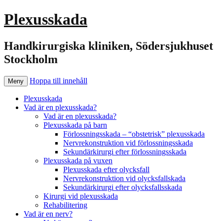
Plexusskada
Handkirurgiska kliniken, Södersjukhuset
Stockholm
Hoppa till innehåll
Meny
Plexusskada
Vad är en plexusskada?
Vad är en plexusskada?
Plexusskada på barn
Förlossningsskada – “obstetrisk” plexusskada
Nervrekonstruktion vid förlossningsskada
Sekundärkirurgi efter förlossningsskada
Plexusskada på vuxen
Plexusskada efter olycksfall
Nervrekonstruktion vid olycksfallskada
Sekundärkirurgi efter olycksfallsskada
Kirurgi vid plexusskada
Rehabilitering
Vad är en nerv?