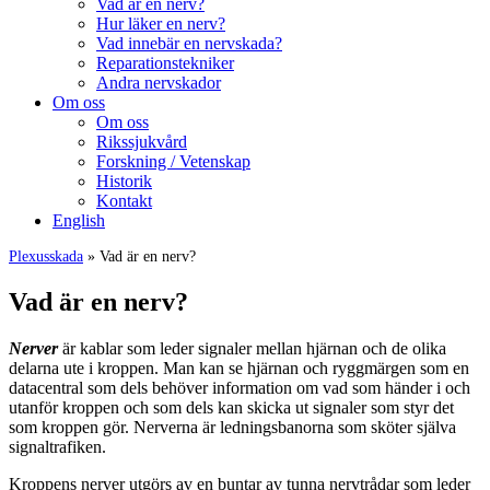
Vad är en nerv?
Hur läker en nerv?
Vad innebär en nervskada?
Reparationstekniker
Andra nervskador
Om oss
Om oss
Rikssjukvård
Forskning / Vetenskap
Historik
Kontakt
English
Plexusskada
» Vad är en nerv?
Vad är en nerv?
Nerver
är kablar som leder signaler mellan hjärnan och de olika
delarna ute i kroppen. Man kan se hjärnan och ryggmärgen som en
datacentral som dels behöver information om vad som händer i och
utanför kroppen och som dels kan skicka ut signaler som styr det
som kroppen gör. Nerverna är ledningsbanorna som sköter själva
signaltrafiken.
Kroppens nerver utgörs av en buntar av tunna nervtrådar som leder